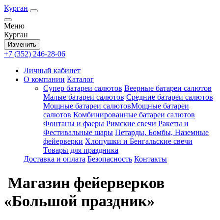
Курган
Меню
Курган
Изменить
+7 (352) 246-28-06
Личный кабинет
О компании
Каталог
Супер батареи салютов
Веерные батареи салютов
Малые батареи салютов
Средние батареи салютов
Мощные батареи салютовМощные батареи
салютов
Комбинированные батареи салютов
Фонтаны и фаеры
Римские свечи
Ракеты и
Фестивальные шары
Петарды, Бомбы, Наземные
фейерверки
Хлопушки и Бенгальские свечи
Товары для праздника
Доставка и оплата
Безопасность
Контакты
Магазин фейерверков
«Большой праздник»