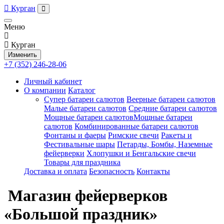
Курган
Меню
Курган
Изменить
+7 (352) 246-28-06
Личный кабинет
О компании
Каталог
Супер батареи салютов
Веерные батареи салютов
Малые батареи салютов
Средние батареи салютов
Мощные батареи салютовМощные батареи
салютов
Комбинированные батареи салютов
Фонтаны и фаеры
Римские свечи
Ракеты и
Фестивальные шары
Петарды, Бомбы, Наземные
фейерверки
Хлопушки и Бенгальские свечи
Товары для праздника
Доставка и оплата
Безопасность
Контакты
Магазин фейерверков
«Большой праздник»